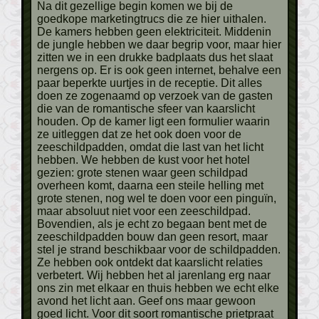
Na dit gezellige begin komen we bij de
goedkope marketingtrucs die ze hier uithalen.
De kamers hebben geen elektriciteit. Middenin
de jungle hebben we daar begrip voor, maar hier
zitten we in een drukke badplaats dus het slaat
nergens op. Er is ook geen internet, behalve een
paar beperkte uurtjes in de receptie. Dit alles
doen ze zogenaamd op verzoek van de gasten
die van de romantische sfeer van kaarslicht
houden. Op de kamer ligt een formulier waarin
ze uitleggen dat ze het ook doen voor de
zeeschildpadden, omdat die last van het licht
hebben. We hebben de kust voor het hotel
gezien: grote stenen waar geen schildpad
overheen komt, daarna een steile helling met
grote stenen, nog wel te doen voor een pinguïn,
maar absoluut niet voor een zeeschildpad.
Bovendien, als je echt zo begaan bent met de
zeeschildpadden bouw dan geen resort, maar
stel je strand beschikbaar voor de schildpadden.
Ze hebben ook ontdekt dat kaarslicht relaties
verbetert. Wij hebben het al jarenlang erg naar
ons zin met elkaar en thuis hebben we echt elke
avond het licht aan. Geef ons maar gewoon
goed licht. Voor dit soort romantische prietpraat