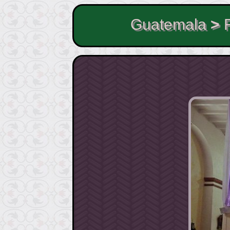
Guatemala
>