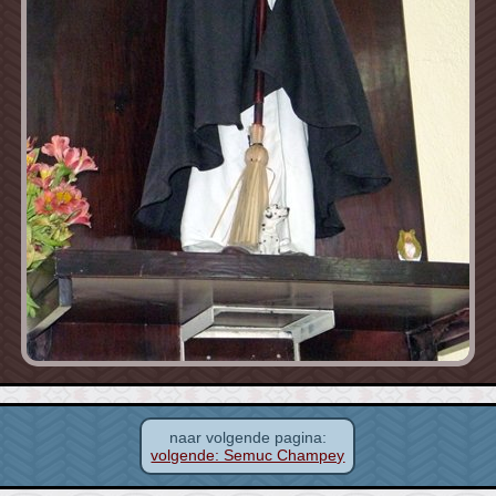
naar volgende pagina:
volgende: Semuc Champey