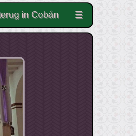
terug in Cobán
☰