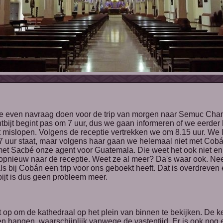
bijt begint pas om 7 uur, dus we gaan informeren of we eerder 
jt mislopen. Volgens de receptie vertrekken we om 8.15 uur. We 
 7 uur staat, maar volgens haar gaan we helemaal niet met Cobá
et Sacbé onze agent voor Guatemala. Die weet het ook niet en b
pnieuw naar de receptie. Weet ze al meer? Da's waar ook. Nee
als bij Cobán een trip voor ons geboekt heeft. Dat is overdreven
bijt is dus geen probleem meer.
n hangen, waarschijnlijk vanwege de vastentijd. Er is ook nog