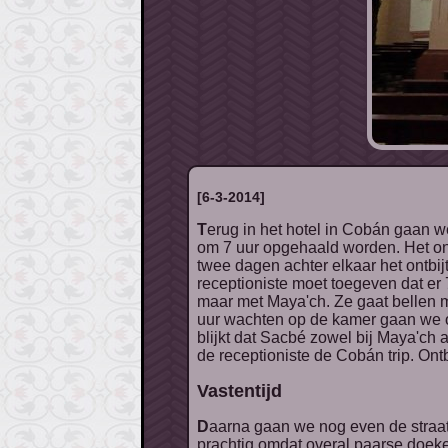
[6-3-2014]
Terug in het hotel in Cobán gaan we even navraag doen voor de trip van morgen naar Semuc Champey. Op onze voucher staat dat we
om 7 uur opgehaald worden. Het ont
twee dagen achter elkaar het ontbi
receptioniste moet toegeven dat er
maar met Maya'ch. Ze gaat bellen m
uur wachten op de kamer gaan we o
blijkt dat Sacbé zowel bij Maya'ch 
de receptioniste de Cobán trip. Ont
Vastentijd
Daarna gaan we nog even de straat op om de kathedraal op het plein van binnen te bekijken. De kerk is van binnen simpel, maar
prachtig omdat overal paarse doeke