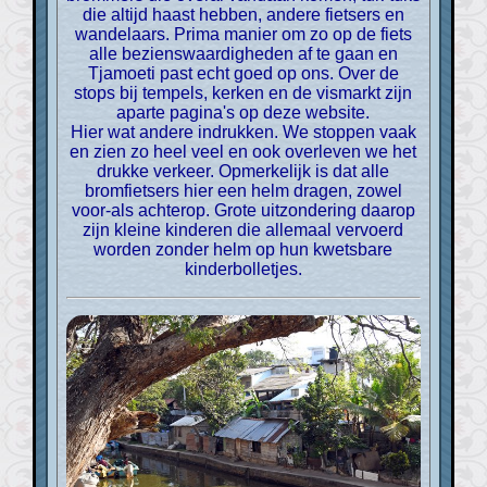
die altijd haast hebben, andere fietsers en
wandelaars. Prima manier om zo op de fiets
alle bezienswaardigheden af te gaan en
Tjamoeti past echt goed op ons. Over de
stops bij tempels, kerken en de vismarkt zijn
aparte pagina's op deze website.
Hier wat andere indrukken. We stoppen vaak
en zien zo heel veel en ook overleven we het
drukke verkeer. Opmerkelijk is dat alle
bromfietsers hier een helm dragen, zowel
voor-als achterop. Grote uitzondering daarop
zijn kleine kinderen die allemaal vervoerd
worden zonder helm op hun kwetsbare
kinderbolletjes.