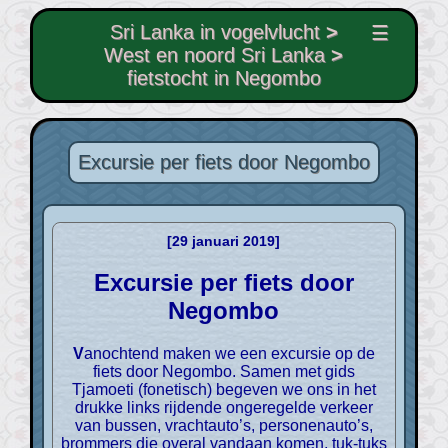
Sri Lanka in vogelvlucht
>
☰
West en noord Sri Lanka
>
fietstocht in Negombo
Excursie per fiets door Negombo
[29 januari 2019]
Excursie per fiets door
Negombo
Vanochtend maken we een excursie op de
fiets door Negombo. Samen met gids
Tjamoeti (fonetisch) begeven we ons in het
drukke links rijdende ongeregelde verkeer
van bussen, vrachtauto’s, personenauto’s,
brommers die overal vandaan komen, tuk-tuks