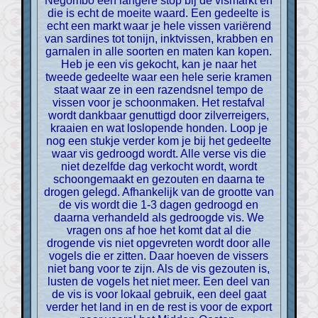
Negombo een langere stop bij de vismarkt en
die is echt de moeite waard. Een gedeelte is
echt een markt waar je hele vissen variërend
van sardines tot tonijn, inktvissen, krabben en
garnalen in alle soorten en maten kan kopen.
Heb je een vis gekocht, kan je naar het
tweede gedeelte waar een hele serie kramen
staat waar ze in een razendsnel tempo de
vissen voor je schoonmaken. Het restafval
wordt dankbaar genuttigd door zilverreigers,
kraaien en wat loslopende honden. Loop je
nog een stukje verder kom je bij het gedeelte
waar vis gedroogd wordt. Alle verse vis die
niet dezelfde dag verkocht wordt, wordt
schoongemaakt en gezouten en daarna te
drogen gelegd. Afhankelijk van de grootte van
de vis wordt die 1-3 dagen gedroogd en
daarna verhandeld als gedroogde vis. We
vragen ons af hoe het komt dat al die
drogende vis niet opgevreten wordt door alle
vogels die er zitten. Daar hoeven de vissers
niet bang voor te zijn. Als de vis gezouten is,
lusten de vogels het niet meer. Een deel van
de vis is voor lokaal gebruik, een deel gaat
verder het land in en de rest is voor de export