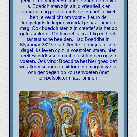
geeft tot de tempel 80 jaar geleden herbouwd
is. Boeddhisten zijn altijd vriendelijk en
daarom mag je voor niets de tempel in. Wel
ben je verplicht om voor vijf euro de
tempelgids te kopen voordat je naar binnen
mag. Ook boeddhisten zijn creatief als het op
geld aankomt. De tempel is prachtig en heeft
fantastische beelden. Had Boeddha in
Myanmar 282 verschillende figuurtjes uit zijn
dagelijks leven op zijn voetzolen staan, hier
heeft Boeddha allemaal lotusbloemen op zijn
voeten. Ook vindt Boeddha het hier goed dat
we alleen schoenen uitdoen en mogen we tot
ons genoegen op kousenvoeten (met
tempelsokken) naar binnen.