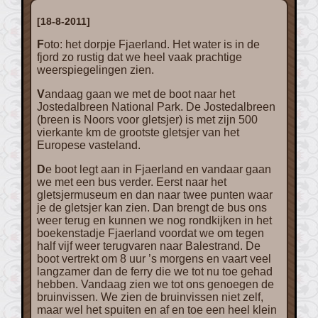
[18-8-2011]
Foto: het dorpje Fjaerland. Het water is in de
fjord zo rustig dat we heel vaak prachtige
weerspiegelingen zien.
Vandaag gaan we met de boot naar het
Jostedalbreen National Park. De Jostedalbreen
(breen is Noors voor gletsjer) is met zijn 500
vierkante km de grootste gletsjer van het
Europese vasteland.
De boot legt aan in Fjaerland en vandaar gaan
we met een bus verder. Eerst naar het
gletsjermuseum en dan naar twee punten waar
je de gletsjer kan zien. Dan brengt de bus ons
weer terug en kunnen we nog rondkijken in het
boekenstadje Fjaerland voordat we om tegen
half vijf weer terugvaren naar Balestrand. De
boot vertrekt om 8 uur ’s morgens en vaart veel
langzamer dan de ferry die we tot nu toe gehad
hebben. Vandaag zien we tot ons genoegen de
bruinvissen. We zien de bruinvissen niet zelf,
maar wel het spuiten en af en toe een heel klein