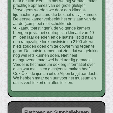
naar de film. Een film met weinig verhaal, maar
prachtige opnames van de grote gletsjer.
Vervolgens worden we door een klimaat-
tijdmachine gestuurd die bestaat uit vijf kamers.
De eerste kamer verbeeldt het ontstaan van de
aarde (compleet met schokkende
vulkaanuitbarstingen), de volgende kamers
brengen je via het subtropisch klimaat van 40
miljoen jaar geleden en de laatste ijstijd naar
een rampzalige toekomstvisie op 2100 als we
niets zouden doen om de opwarming tegen te
gaan. De laatste kamer laat zien dat we gelukkig
nog wel iets kunnen doen. Niet heel
diepgravend, maar wel heel aardig gemaakt.
Verder is het museum ook erg informatief over
alles wat met ijs en gletsjers te maken heeft.
Ook Ötzi, de ijsman uit de Alpen krijgt aandacht.
We hebben maar een uur voor het museum en
dat is veel te kort om alles te zien.
Flatbreen en Supphellebreen