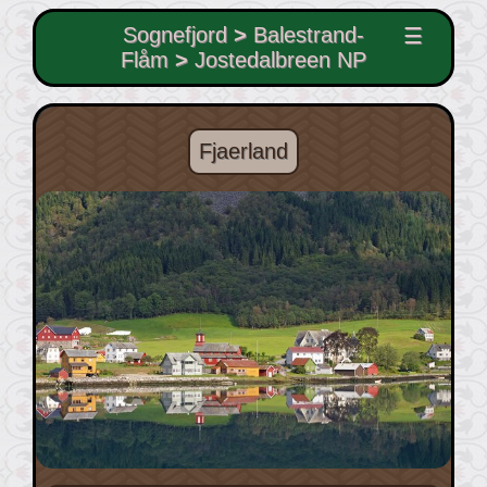
Sognefjord
>
Balestrand-
☰
Flåm
>
Jostedalbreen NP
Fjaerland