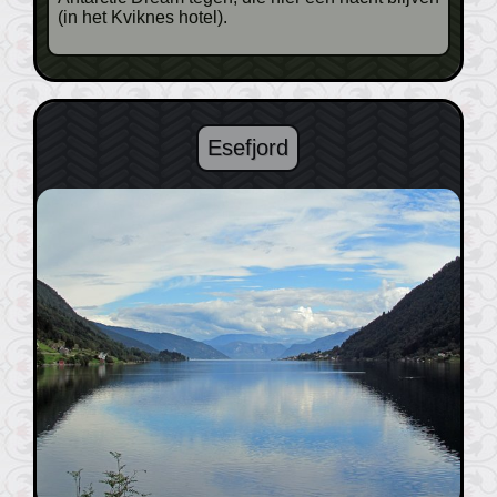
(in het Kviknes hotel).
Esefjord