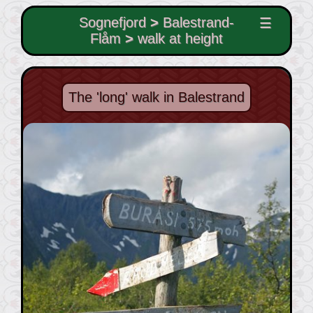
Sognefjord
>
Balestrand-
☰
Flåm
>
walk at height
The 'long' walk in Balestrand