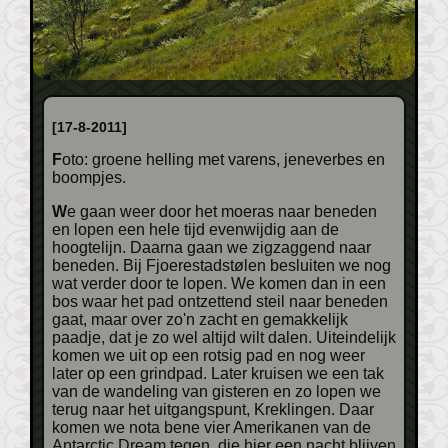
[17-8-2011]
Foto: groene helling met varens, jeneverbes en
boompjes.
We gaan weer door het moeras naar beneden
en lopen een hele tijd evenwijdig aan de
hoogtelijn. Daarna gaan we zigzaggend naar
beneden. Bij Fjoerestadstølen besluiten we nog
wat verder door te lopen. We komen dan in een
bos waar het pad ontzettend steil naar beneden
gaat, maar over zo'n zacht en gemakkelijk
paadje, dat je zo wel altijd wilt dalen. Uiteindelijk
komen we uit op een rotsig pad en nog weer
later op een grindpad. Later kruisen we een tak
van de wandeling van gisteren en zo lopen we
terug naar het uitgangspunt, Kreklingen. Daar
komen we nota bene vier Amerikanen van de
Antarctic Dream tegen, die hier een nacht blijven