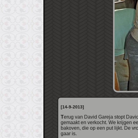
[14-9-2013]
Terug van David Gareja stopt David nog bij een dorpje om ons brood te laten proeven. Kaas, worst en brood worden hier lokaal
gemaakt en verkocht. We krijgen ee
bakoven, die op een put lijkt. De 
gaar is.