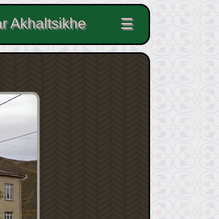
r Akhaltsikhe
☰