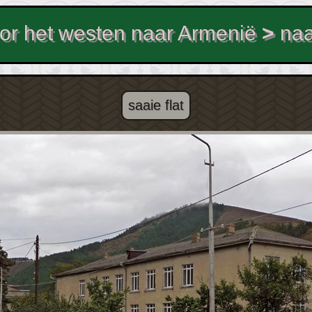
or het westen naar Armenië
>
naa
saaie flat