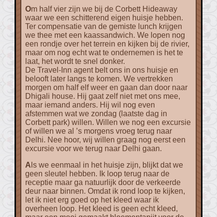
Om half vier zijn we bij de Corbett Hideaway
waar we een schitterend eigen huisje hebben.
Ter compensatie van de gemiste lunch krijgen
we thee met een kaassandwich. We lopen nog
een rondje over het terrein en kijken bij de rivier,
maar om nog echt wat te ondernemen is het te
laat, het wordt te snel donker.
De Travel-Inn agent belt ons in ons huisje en
belooft later langs te komen. We vertrekken
morgen om half elf weer en gaan dan door naar
Dhigali house. Hij gaat zelf niet met ons mee,
maar iemand anders. Hij wil nog even
afstemmen wat we zondag (laatste dag in
Corbett park) willen. Willen we nog een excursie
of willen we al ’s morgens vroeg terug naar
Delhi. Nee hoor, wij willen graag nog eerst een
excursie voor we terug naar Delhi gaan.
Als we eenmaal in het huisje zijn, blijkt dat we
geen sleutel hebben. Ik loop terug naar de
receptie maar ga natuurlijk door de verkeerde
deur naar binnen. Omdat ik rond loop te kijken,
let ik niet erg goed op het kleed waar ik
overheen loop. Het kleed is geen echt kleed,