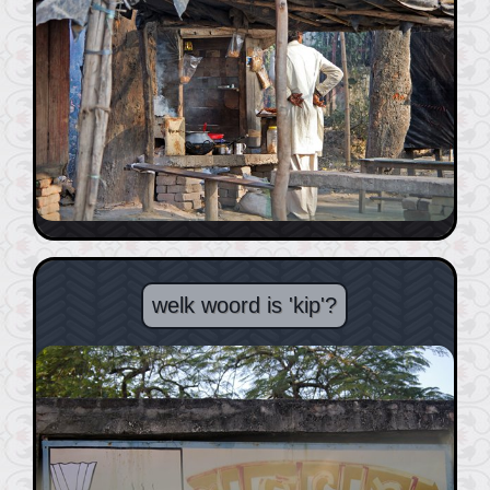
welk woord is 'kip'?