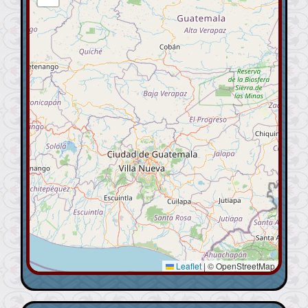
Leaflet
|
© OpenStreetMap