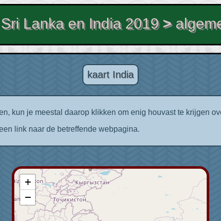
Sri Lanka en India 2019
>
algeme
kaart India
en, kun je meestal daarop klikken om enig houvast te krijgen ove
 een link naar de betreffende webpagina.
+
−