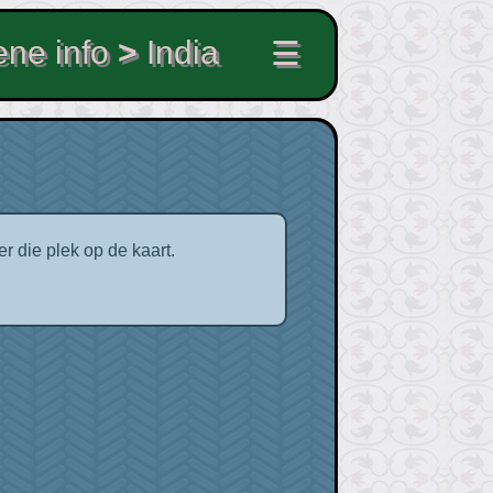
ne info
>
India
☰
r die plek op de kaart.