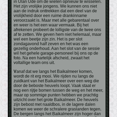
in Ulan Ude om de wielen opnieuw te wisselen.
Het zijn vrolijke jongens. We kunnen ons niet
aan de indruk onttrekken dat een deel van de
vrolijkheid door een ruime drankinname
veroorzaakt is. Maar met alle gebarentaal over
en weer is het een waar vermaak. Bij het
afrekenen probeert de lolligste van de twee ons
af te zetten. We geven hem niet helemaal, maar
wel een beetje zijn zin. Het is per slot
zondagavond half zeven en het was een
gezellig onderhoud. Aan het slot van de sessie
wil het gehele garage-personeel bij ons op de
foto. Na een hartelijk afscheid, zwaait het
voltallige team ons uit.
Vanaf dat we langs het Baikalmeer komen,
wordt de rit erg mooi. We rijden nu langs de
zuidkant van het Baikalmeer over een weg die
door de beboste heuvels loopt. Vaak staat er
nog een rijtje bomen tussen de weg en het meer,
maar op sommige punten hebben we prachtig
uitzicht over het grote Baikalmeer. De heuvels
zijn bebost met naaldbos, in de lagere dalen
komen we weer de schralere graslanden tegen.
De bergen langs het Baikalmeer zijn hoger dan