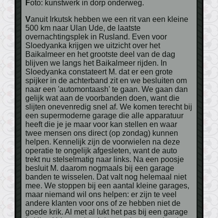
Foto: kunstwerk in dorp onderweg.
Vanuit Irkutsk hebben we een rit van een kleine
500 km naar Ulan Ude, de laatste
overnachtingsplek in Rusland. Even voor
Sloedyanka krijgen we uitzicht over het
Baikalmeer en het grootste deel van de dag
blijven we langs het Baikalmeer rijden. In
Sloedyanka constateert M. dat er een grote
spijker in de achterband zit en we besluiten om
naar een 'automontaash' te gaan. We gaan dan
gelijk wat aan de voorbanden doen, want die
slijten onevenredig snel af. We komen terecht bij
een supermoderne garage die alle apparatuur
heeft die je je maar voor kan stellen en waar
twee mensen ons direct (op zondag) kunnen
helpen. Kennelijk zijn de voorwielen na deze
operatie te ongelijk afgesleten, want de auto
trekt nu stelselmatig naar links. Na een poosje
besluit M. daarom nogmaals bij een garage
banden te wisselen. Dat valt nog helemaal niet
mee. We stoppen bij een aantal kleine garages,
maar niemand wil ons helpen: er zijn te veel
andere klanten voor ons of ze hebben niet de
goede krik. Al met al lukt het pas bij een garage