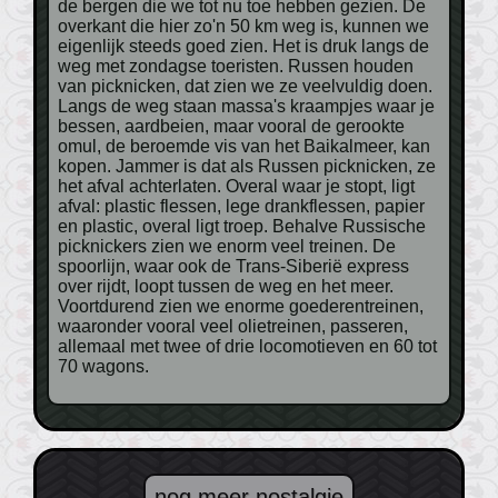
de bergen die we tot nu toe hebben gezien. De
overkant die hier zo'n 50 km weg is, kunnen we
eigenlijk steeds goed zien. Het is druk langs de
weg met zondagse toeristen. Russen houden
van picknicken, dat zien we ze veelvuldig doen.
Langs de weg staan massa's kraampjes waar je
bessen, aardbeien, maar vooral de gerookte
omul, de beroemde vis van het Baikalmeer, kan
kopen. Jammer is dat als Russen picknicken, ze
het afval achterlaten. Overal waar je stopt, ligt
afval: plastic flessen, lege drankflessen, papier
en plastic, overal ligt troep. Behalve Russische
picknickers zien we enorm veel treinen. De
spoorlijn, waar ook de Trans-Siberië express
over rijdt, loopt tussen de weg en het meer.
Voortdurend zien we enorme goederentreinen,
waaronder vooral veel olietreinen, passeren,
allemaal met twee of drie locomotieven en 60 tot
70 wagons.
nog meer nostalgie