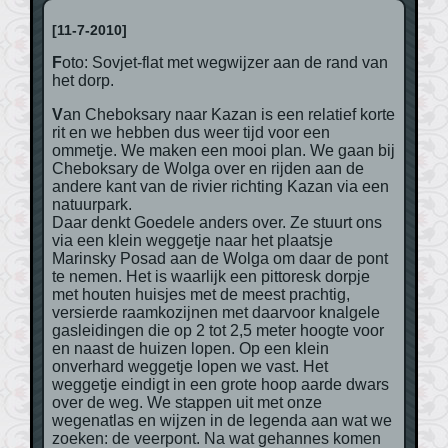
[11-7-2010]
Foto: Sovjet-flat met wegwijzer aan de rand van
het dorp.
Van Cheboksary naar Kazan is een relatief korte
rit en we hebben dus weer tijd voor een
ommetje. We maken een mooi plan. We gaan bij
Cheboksary de Wolga over en rijden aan de
andere kant van de rivier richting Kazan via een
natuurpark.
Daar denkt Goedele anders over. Ze stuurt ons
via een klein weggetje naar het plaatsje
Marinsky Posad aan de Wolga om daar de pont
te nemen. Het is waarlijk een pittoresk dorpje
met houten huisjes met de meest prachtig,
versierde raamkozijnen met daarvoor knalgele
gasleidingen die op 2 tot 2,5 meter hoogte voor
en naast de huizen lopen. Op een klein
onverhard weggetje lopen we vast. Het
weggetje eindigt in een grote hoop aarde dwars
over de weg. We stappen uit met onze
wegenatlas en wijzen in de legenda aan wat we
zoeken: de veerpont. Na wat gehannes komen