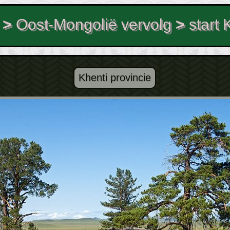
>
Oost-Mongolië vervolg
>
start 
Khenti provincie