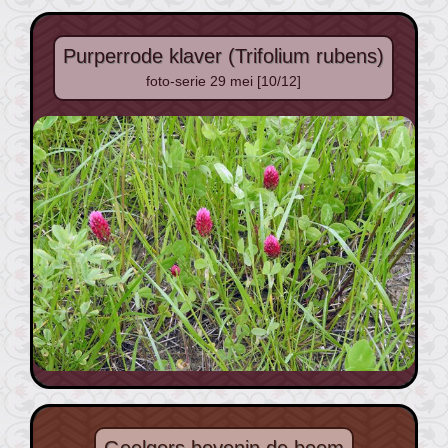
Purperrode klaver (Trifolium rubens)
foto-serie 29 mei [10/12]
Geelgors bovenin de boom