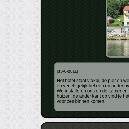
[13-8-2011]
Het hotel staat vlakbij de pier en we lopen er zo van de boot binnen. De Nederlandse eigenaar weet meteen dat wij van SNP komen
en vertelt gelijk het een en ander
We installeren ons op de kamer en 
huizen, de ander kant op vind je he
voor zes binnen komen.