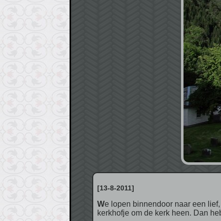
[13-8-2011]
We lopen binnendoor naar een lief, wit, houten kerkje, dat volgens de aanwijzingen open moet zijn, maar het niet is. Er is een rustig
kerkhofje om de kerk heen. Dan he