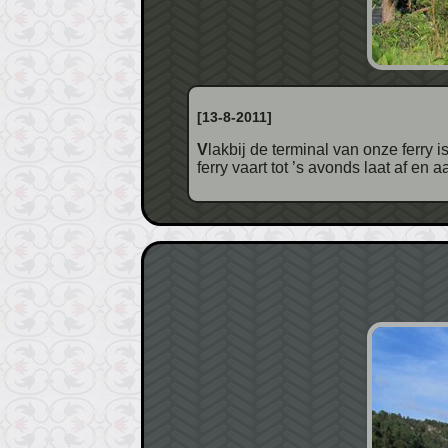
[13-8-2011]
Vlakbij de terminal van onze ferry is de terminal voor de echt grote ferry die de beide kanten van de grote weg – M39 – verbindt. De
ferry vaart tot ’s avonds laat af en