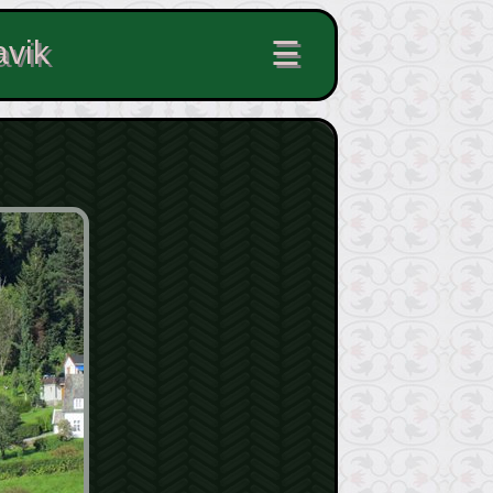
avik
☰