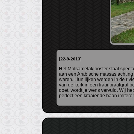
[22-9-2013]
Het Motsametaklooster staat spectaculair op een klif boven een bocht in de Tskhaltsitela (rood water) rivier. De rivier dankt zijn naam
aan een Arabische massaslachting i
waren. Hun lijken werden in de rivi
van de kerk in een fraai praalgraf b
doet, wordt je wens vervuld. Wij he
perfect een kraaiende haan imitere