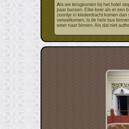
Als we terugkomen bij het hotel stopt er net een bus toeristen voor de lunch. Tijdens ons fotorondje bij het hotel, stoppen er nog een
paar bussen. Elke keer als er een bu
zoontje in klederdracht komen dan sn
verwelkomen. Is de hele bus binnen
weer naar binnen. Als dat niet auth