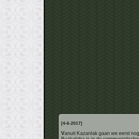
[4-6-2017]
Vanuit Kazanlak gaan we eerst nog een extra uitstapje maken. Vlakbij Shipka ligt bovenop een berg de ‘citadel’. De citadel op de berg
Buzludzha is in de communistische 