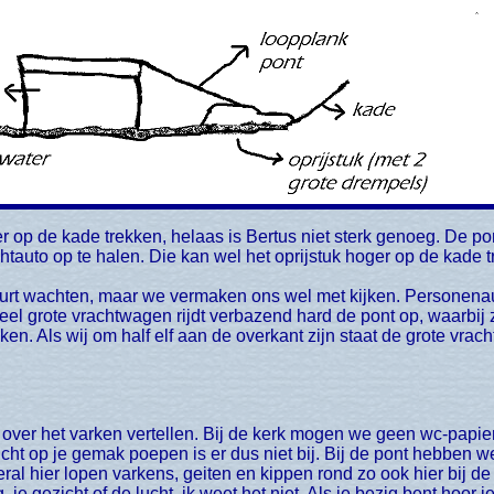
htauto op te halen. Die kan wel het oprijstuk hoger op de kade
urt wachten, maar we vermaken ons wel met kijken. Personenaut
heel grote vrachtwagen rijdt verbazend hard de pont op, waarbij
ken. Als wij om half elf aan de overkant zijn staat de grote vrac
cht op je gemak poepen is er dus niet bij. Bij de pont hebben we 
ral hier lopen varkens, geiten en kippen rond zo ook hier bij de
e gezicht of de lucht, ik weet het niet. Als je bezig bent hoor je 