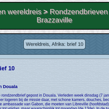
n wereldreis
>
Rondzendbrieven
Brazzaville
Wereldreis, Afrika: brief 10
ief 10
n Douala
r logeren bij de missie daar, met schone kamers, douches, b
e ambassade van Gabon, die moeten van Libreville (hoofdstad)
 tot vrijdag, maar waarschijnlijk tot maandag (de 13de). In de t