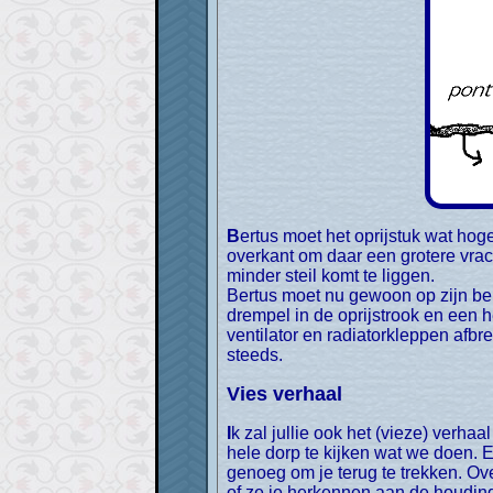
Bertus moet het oprijstuk wat hoger op de kade trekken, helaas is Bertus niet sterk genoeg. De pont gaat eerst leeg naar de
overkant om daar een grotere vrac
minder steil komt te liggen.
Bertus moet nu gewoon op zijn be
drempel in de oprijstrook en een 
ventilator en radiatorkleppen afbre
steeds.
Vies verhaal
Ik zal jullie ook het (vieze) verhaal over het varken vertellen. Bij de kerk mogen we geen wc-papier achterlaten, bovendien staat het
hele dorp te kijken wat we doen. E
genoeg om je terug te trekken. Ove
of ze je herkennen aan de houding, j