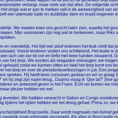
genprestatie verlangt, maar niets van dat alles. De volgende oc
ijk. Het enige wat er aan te merken valt is de aanwezigheid van e
 heeft een uitermate luide en duidelijke stem en kraait ongeveer
oepen. Mijn voornamen zijn nog wel te herkennen, maar Riks a
 spreken.
aaid. Vooral kinderen vinden ons schitterend. Het leuke is dat a
t een lach van oor tot oor en liefst met twee handen zwaaiend.
n van het dorp. We worden als eregasten ontvangen: we mogen t
l gehaald zodat we kunnen zitten en heel het dorp komt ons b
er het dorp en over de presidentsverkiezingen in juli. Een jongen
s spreken. Hij heeft twee cursussen gedaan en wil zo graag Sp
' en hij zegt zijn naam terug,. Daarna vraag ik 'Que tal?' (hoe gaa
isteren en antwoord geven in het Frans. Echt ver komen we niet 
 maar plezier hebben we wel.
g tijdens het rijden hebben we het droog gehad. Prima zo, we 
schijnlijkheid Brazzaville. Daar wordt nogmaals met Ashraf gefa
l mogelijk route-informatie verzameld. Als alles in Brazzaville n