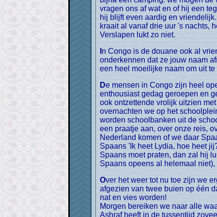
vragen ons af wat en of hij een te
hij blijft even aardig en vriendel
kraait al vanaf drie uur 's nachts,
Verslapen lukt zo niet.
In Congo is de douane ook al vriendelijk. We moeten even ons gezicht laten zien, waarbij het grootste probleem is tijdig te
onderkennen dat ze jouw naam afr
een heel moeilijke naam om uit te
De mensen in Congo zijn heel open en vriendelijk. Het lijkt wel alsof iedereen het leuk vindt dat je langs rijdt, overal wordt
enthousiast gedag geroepen en gezw
ook ontzettende vrolijk uitzien me
overnachten we op het schoolplei
worden schoolbanken uit de schoo
een praatje aan, over onze reis, ov
Nederland komen of we daar Spaan
Spaans 'Ik heet Lydia, hoe heet jij?
Spaans moet praten, dan zal hij lu
Spaans opeens al helemaal niet),
Over het weer tot nu toe zijn we erg tevreden. We hadden verwacht in Gabon en Congo voortdurend in de regen te zitten, maar
afgezien van twee buien op één da
nat en vies worden!
Morgen bereiken we naar alle waar
Ashraf heeft in de tussentijd zovee