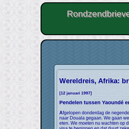
Rondzendbrieve
Wereldreis, Afrika: br
[12 januari 1997]
Pendelen tussen Yaoundé e
Afgelopen donderdag de negende rondzendbrief gepost in Douala. Verleden week dinsdag (7 januari) zijn we vanuit Yaoundé weer
naar Douala gegaan. We gaan wee
eten. We moeten nu wachten op d
visa te beginnen en dat duurt zeker