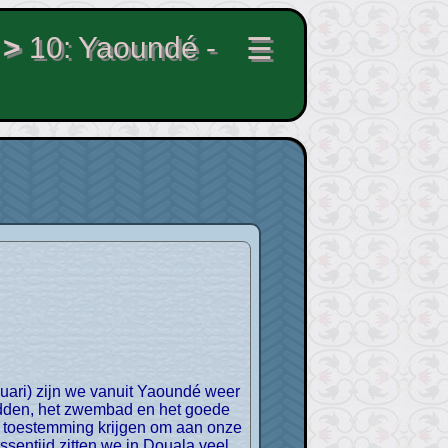
>
10: Yaoundé -
☰
edden, het zwembad en het goede
 toestemming krijgen om aan onze
ussentijd zitten we in Douala veel