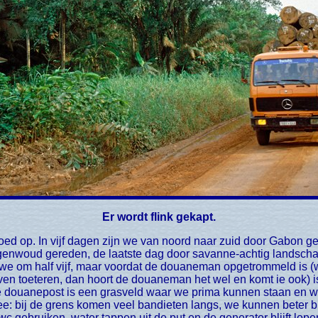
Er wordt flink gekapt.
egenwoud gereden, de laatste dag door savanne-achtig landscha
 om half vijf, maar voordat de douaneman opgetrommeld is (w
 even toeteren, dan hoort de douaneman het wel en komt ie ook) i
de douanepost is een grasveld waar we prima kunnen staan en w
: bij de grens komen veel bandieten langs, we kunnen beter bij
 gebruiken, water tappen uit de put en de generator blijft lope