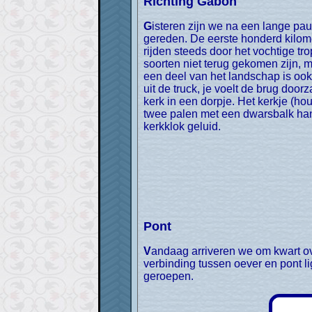
Richting Gabon
Gisteren zijn we na een lange pauze weer op pad gegaan. Vanaf Yaoundé zijn we naar het zuiden richting grens met Gabon
gereden. De eerste honderd kilome
rijden steeds door het vochtige tr
soorten niet terug gekomen zijn, 
een deel van het landschap is ook
uit de truck, je voelt de brug do
kerk in een dorpje. Het kerkje (h
twee palen met een dwarsbalk hang
kerkklok geluid.
Pont
Vandaag arriveren we om kwart over acht bij de pont die dan nog niet vaart. De af- en oprit van de pont zijn erg steil en de
verbinding tussen oever en pont li
geroepen.