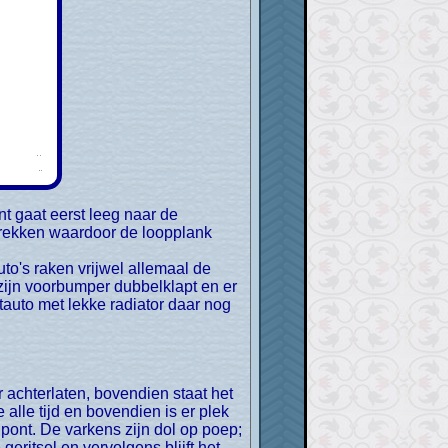
 trekken waardoor de loopplank
o's raken vrijwel allemaal de
 zijn voorbumper dubbelklapt en er
htauto met lekke radiator daar nog
alle tijd en bovendien is er plek
 pont. De varkens zijn dol op poep;
geritsel en vervolgens blijft het