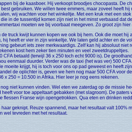
k best gebruiken. We willen twee emmers, maar zoveel heeft hij 
len, wij wachten voor het winkeltje. Met een kruk met een stok e
 die in de tussentijd komen zijn niet in het minst verbaasd dat d
mmertaxi moeten we bij voorbaat meegeven. Zo groot zijn hier d
, hij heeft er vier in zijn winkeltje. We laten geld achter en d
ning gebeurt iets zeer merkwaardigs. Zelf kan hij absoluut ni
rekenen kost hem zeker tien minuten en veel zweetdruppeltjes.
00 CFA betaald (terwijl 36 x 250 toch echt 9000 is). De groothan
s nou eenmaal duurder. Verder was de taxi (het was ver) 500 CFA
 de moeite krijgt, hij is toch voor ons op pad geweest en heeft z
handel de oplichter is, geven we hem nog maar 500 CFA voor de 
6 x 250 = 10.500 in Afrika. Hier leer je nog eens rekenen.
d heeft voor toe appeltaart gebakken (met slagroom). De paters 
e flessen Franse wijn opengetrokken. Qua eten en drinken redde
jn wel tevreden met het resultaat.