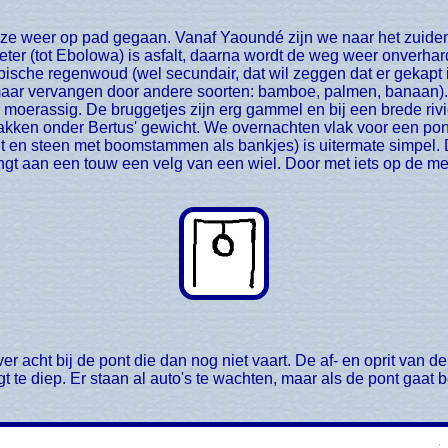
ter (tot Ebolowa) is asfalt, daarna wordt de weg weer onverhar
opische regenwoud (wel secundair, dat wil zeggen dat er gekapt 
maar vervangen door andere soorten: bamboe, palmen, banaan). W
 moerassig. De bruggetjes zijn erg gammel en bij een brede ri
orzakken onder Bertus' gewicht. We overnachten vlak voor een p
out en steen met boomstammen als bankjes) is uitermate simpel. 
t aan een touw een velg van een wiel. Door met iets op de met
gt te diep. Er staan al auto's te wachten, maar als de pont gaat