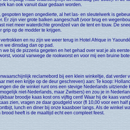
lwerk kan ook vanuit daar gedaan worden.
. Er zijn vier grote balken aangeschaft (voor brug en wegenbouw
st niet meer waterdichte grondzeil van de tent en touw. De sneeu
 grip op de modder te krijgen.
en we dinsdag dan op pad.
we bij de pizzeria gegeten en het gehad over wat je als eerste 
worst, vooral vanwege de rookworst en voor mij een bruine bot
maar met een krijtje op de deur geschreven) aan: Te koop: Holla
 jongen die de winkel runt ons een stevige Nederlands uitziende
 mogelijk niet-Nederlands, maar Zwitsers) en zou je in Nederlan
jkbaar broodje kaas kost ons vijftig cent! Waar hij de kaas vand
kaas zien, vragen ze daar goudgeld voor (fl 10,00 voor een half 
tbijt, lunch en diner bij onze kaasboer langs. Als de winkel 
brood heeft is de maaltijd echt een compleet feest.