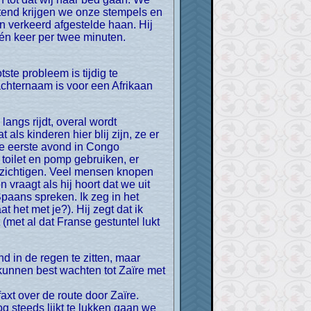
htend krijgen we onze stempels en
en verkeerd afgestelde haan. Hij
 één keer per twee minuten.
chternaam is voor een Afrikaan
ls kinderen hier blij zijn, ze er
 De eerste avond in Congo
oilet en pomp gebruiken, er
ezichtigen. Veel mensen knopen
 vraagt als hij hoort dat we uit
aans spreken. Ik zeg in het
t het met je?). Hij zegt dat ik
(met al dat Franse gestuntel lukt
kunnen best wachten tot Zaïre met
xt over de route door Zaïre.
og steeds lijkt te lukken gaan we