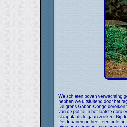
We schieten boven verwachting goed op. In vijf dagen zijn we van noord naar zuid door Gabon gereden. De eerste vier dagen
hebben we uitsluitend door het r
De grens Gabon-Congo bereiken we
van de politie in het laatste dorp
slaapplaats te gaan zoeken. Bij 
De douaneman heeft een beter idee
bijna een camping: we mogen de wc