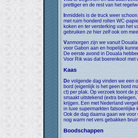
prettiger en de rest van het rege
Inmiddels is de truck weer schoon, gespoten tegen ongedierte, al het las- en sleutelwerk is gebeurd en Bertus zit vol met eten en
met ruim honderd rollen WC-papier
koken en ter versterking van het va
gebruiken ze hier zelf ook om meer
Vanmorgen zijn we vanuit Douala vertrokken en nu zijn we weer terug in Hotel Afrique in Yaoundé. Morgen gaan we achter de visa
voor Gabon aan en hopelijk kunn
De eerste avond in Douala hebben 
Voor Rik was dat boerenkool met 
Kaas
De volgende dag vinden we een onwaarschijnlijk reclamebord bij een klein winkeltje, dat verder vrijwel niets heeft. Wat kondigt het
bord (eigenlijk is het geen bord 
ct) per plak. Op verzoek toont de
smaakt uitstekend (extra belegen,
krijgen. Een met Nederland vergeli
in luxe supermarkten fatsoenlijke 
Ook de dag daarna gaan we voor on
nog warm net vers gebakken bruin 
Boodschappen