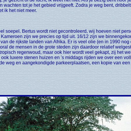
wachten tot je het gebied vrijgeeft. Zodra je weg bent, dribbelt hi
t ik het niet meer.
. Kameroen zijn we precies op tijd uit. 16/12 zijn we binnenge
van de rijkste landen van Afrika. Er is veel olie (en in 1990 nog
ral de mensen in de grote steden zijn daardoor relatief welgest
 tropisch regenwoud, maar ook hier wordt veel gekapt, zij het we
ook luxere stenen huizen en 's middags rijden we over een volle
 de weg en aangekondigde parkeerplaatsen, een kopie van een