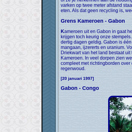
varken op twee meter afstand staan 
eten. Als dat geen recycling is, wee
Grens Kameroen - Gabon
Kameroen uit en Gabon in gaat heel soepel. Bertus wordt niet gecontroleerd, wij hoeven niet persoonlijk te verschijnen en we
krijgen toch keurig onze stempels
dertig dagen geldig. Gabon is één 
mangaan, ijzererts en uranium. Voo
Driekwart van het land bestaat uit
Kameroen. In veel dorpen zien we 
compleet met richtingborden over
regenwoud.
[20 januari 1997]
Gabon - Congo