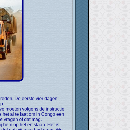
p.
e moeten volgens de instructie
s het al te laat om in Congo een
e vragen of dat mag.
 hem op het erf staan. Het is
n tot dat wij naar bed gaan. We