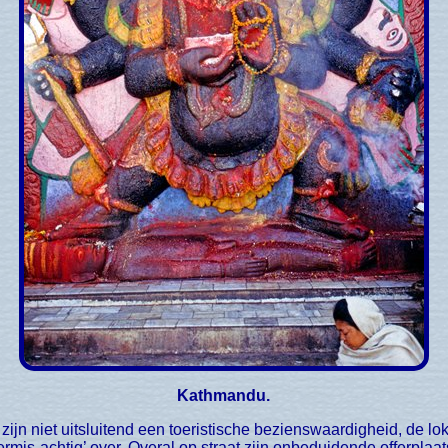
Kathmandu.
rmis-achtig’ over. Overal op straat zijn onbeduidende offerplaa