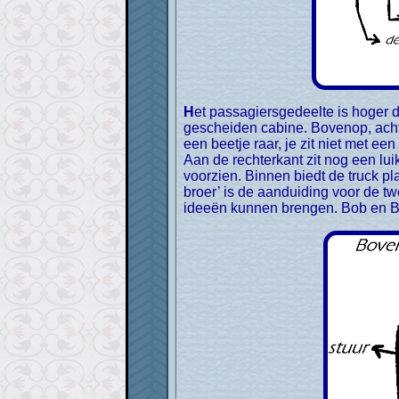
Het passagiersgedeelte is hoger dan het chauffeursgedeelte, en je kan zo van het ene naar het andere deel. Er is dus geen
gescheiden cabine. Bovenop, achter
een beetje raar, je zit niet met ee
Aan de rechterkant zit nog een luik
voorzien. Binnen biedt de truck pl
broer’ is de aanduiding voor de t
ideeën kunnen brengen. Bob en B