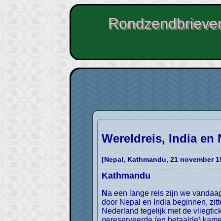
Rondzendbrieven
Wereldreis, India en 
[Nepal, Kathmandu, 21 november 1
Kathmandu
Na een lange reis zijn we vandaag in Kathmandu (Nepal) aangekomen. Voordat we vanuit Kathmandu aan onze (groeps)rondreis
door Nepal en India beginnen, zit
Nederland tegelijk met de vliegtic
gereserveerde (en betaalde) kamer