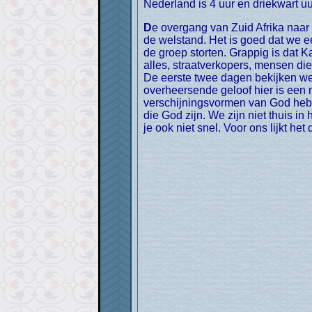
Nederland is 4 uur en driekwart u
De overgang van Zuid Afrika naar Kathmandu is enorm groot. Alles is anders: de mensen, het land, de cultuur, en vooral natuurlijk
de welstand. Het is goed dat we 
de groep storten. Grappig is dat K
alles, straatverkopers, mensen die 
De eerste twee dagen bekijken we de
overheersende geloof hier is ee
verschijningsvormen van God hebb
die God zijn. We zijn niet thuis i
je ook niet snel. Voor ons lijkt het