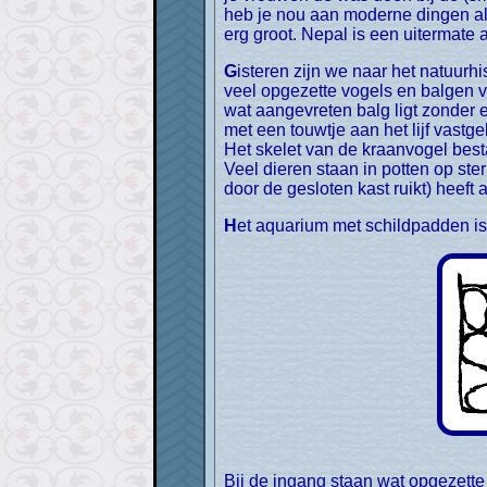
heb je nou aan moderne dingen als 
erg groot. Nepal is een uitermate 
Gisteren zijn we naar het natuurhistorisch museum geweest. Een echte bezienswaardigheid. Een troosteloze donkere ruimte met
veel opgezette vogels en balgen v
wat aangevreten balg ligt zonder e
met een touwtje aan het lijf vastge
Het skelet van de kraanvogel bestaa
Veel dieren staan in potten op ster
door de gesloten kast ruikt) heeft 
Het aquarium met schildpadden is
Bij de ingang staan wat opgezette