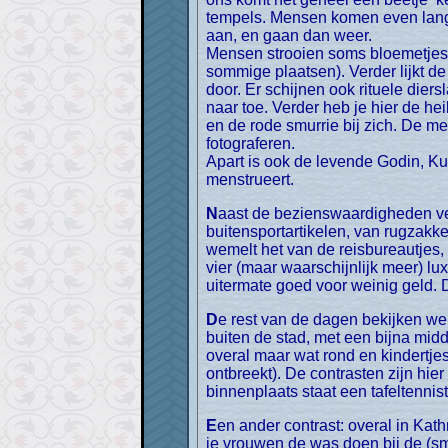
tempels. Mensen komen even langs,
aan, en gaan dan weer.
Mensen strooien soms bloemetjes i
sommige plaatsen). Verder lijkt d
door. Er schijnen ook rituele dier
naar toe. Verder heb je hier de h
en de rode smurrie bij zich. De me
fotograferen.
Apart is ook de levende Godin, Ku
menstrueert.
Naast de bezienswaardigheden verbazen we ons in Kathmandu over alles wat er vooral ten behoeve van de toeristen is. Alle
buitensportartikelen, van rugzakke
wemelt het van de reisbureautjes,
vier (maar waarschijnlijk meer) lu
uitermate goed voor weinig geld. Da
De rest van de dagen bekijken we nog wat dingen buiten of aan de rand van de stad: Patan en Chovar. Chovar is een dorpje 6 km
buiten de stad, met een bijna mid
overal maar wat rond en kindertjes 
ontbreekt). De contrasten zijn hi
binnenplaats staat een tafeltennis
Een ander contrast: overal in Kathmandu kan je faxen en zie je reclameborden voor e-mail en internet. Aan de rand van de stad zie
je vrouwen de was doen bij de (sme