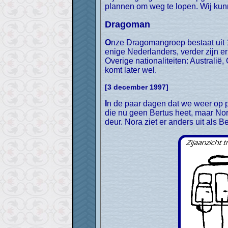
plannen om weg te lopen. Wij kunn
Dragoman
Onze Dragomangroep bestaat uit 18 personen en 2 chauffeurs. De leeftijden variëren nogal: van eind 20 tot in de 60. Wij zijn de
enige Nederlanders, verder zijn e
Overige nationaliteiten: Australië
komt later wel.
[3 december 1997]
In de paar dagen dat we weer op pad zijn, zijn we naar Darjeeling gereisd in het noorden van India. We reizen weer met een truck,
die nu geen Bertus heet, maar Nor
deur. Nora ziet er anders uit als Be