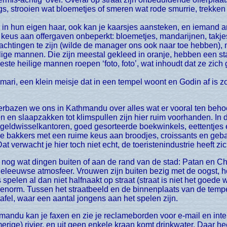
 strooien wat bloemetjes of smeren wat rode smurrie, trekken 
n hun eigen haar, ook kan je kaarsjes aansteken, en iemand an
e keus aan offergaven onbeperkt: bloemetjes, mandarijnen, takj
slachtingen te zijn (wilde de manager ons ook naar toe hebben), 
eilige mannen. Die zijn meestal gekleed in oranje, hebben een s
este heilige mannen roepen ‘foto, foto’, wat inhoudt dat ze zich 
mari, een klein meisje dat in een tempel woont en Godin af is z
n en slaapzakken tot klimspullen zijn hier ruim voorhanden. In 
 geldwisselkantoren, goed gesorteerde boekwinkels, eettentjes e
xe bakkers met een ruime keus aan broodjes, croissants en gebak
t verwacht je hier toch niet echt, de toeristenindustrie heeft zi
deleeuwse atmosfeer. Vrouwen zijn buiten bezig met de oogst, 
spelen al dan niet halfnaakt op straat (straat is niet het goede
er enorm. Tussen het straatbeeld en de binnenplaats van de temp
tafel, waar een aantal jongens aan het spelen zijn.
rige) rivier, en uit geen enkele kraan komt drinkwater. Daar he