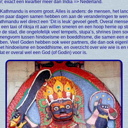
ur; exact een kwartier meer dan India => Nederland.
een paar dagen samen hebben om aan de veranderingen te wenne
athmandu wel direct een ‘Dit is leuk’ gevoel geeft. Overal mens
een taxi of riksja rit aan willen smeren en een hoop herrie op st
 stad, die ongelofelijk veel tempels, stupa’s, shrines (een soort
n mengvorm tussen hindoeïsme en boeddhisme, die samen een
en. Veel Goden hebben ook weer partners, die dan ook eigenl
n het hindoeïsme en boeddhisme, en overzicht over wie wie is en
 dat er overal wel een God (of Godin) voor is.