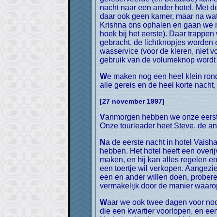
nacht naar een ander hotel. Met de
daar ook geen kamer, maar na wat
Krishna ons ophalen en gaan we naa
hoek bij het eerste). Daar trappen
gebracht, de lichtknopjes worden é
wasservice (voor de kleren, niet v
gebruik van de volumeknop wordt 
We maken nog een heel klein rondje door de stad. Het ziet er veelbelovend uit, maar om nog echt iets te doen zijn we te moe. Na
alle gereis en de heel korte nac
[27 november 1997]
Vanmorgen hebben we onze eerste kennismakingsbijeenkomst met Dragoman gehad, en morgenochtend gaan we echt op pad.
Onze tourleader heet Steve, de an
Na de eerste nacht in hotel Vaishali, verhuizen we keurig terug naar hotel Marshyangdi, waar ze nu wel een kamer voor ons
hebben. Het hotel heeft een overijv
maken, en hij kan alles regelen en 
een toertje wil verkopen. Aangezien
een en ander willen doen, probere
vermakelijk door de manier waarop 
Waar we ook twee dagen voor nodig hebben is het vaststellen van de tijd in Nepal. Als we opmerkelijk veel klokken gezien hebben
die een kwartier voorlopen, en een