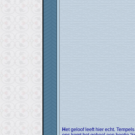
Het geloof leeft hier echt. Tempels zijn niet uitsluitend een toeristische bezienswaardigheid, de lokale mensen bezoeken ze echt. Op
ons komt het geheel een beetje ‘ke