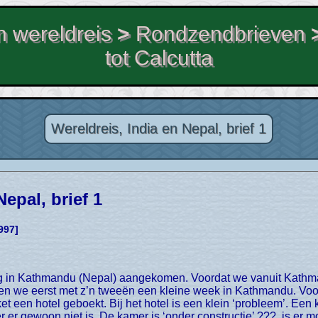
 wereldreis
>
Rondzendbrieven
tot Calcutta
Wereldreis, India en Nepal, brief 1
Nepal, brief 1
997]
ten we eerst met z’n tweeën een kleine week in Kathmandu. Voo
ket een hotel geboekt. Bij het hotel is een klein ‘probleem’. Een
 er gewoon niet is. De kamer is ‘onder constructie’ ???, is er