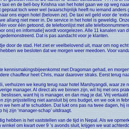
 taxi en de bell-boy Krishna van het hotel gaan we op weg naar 
 gepraat toch weer wel (waarschijnlijk heeft nu iemand anders
r ons eigen hotel (beloven ze). De taxi wil geld voor de ‘extra r
 we allang niet meer in. De service in het hotel is geweldig. O
én voor één getoond, de telefoonlijst met alle telefoonnummers 
oor ons) en informatie] wordt voorgelezen. Alle 11 kanalen van 
gedemonstreerd. Dat is pas aandacht voor je klanten.
ht, hebben we besloten dat we morgen weer meedoen. Voor vand
dere chauffeur heet Chris, maar daarover straks. Eerst terug 
erige manager. Al direct als we binnen zijn, wil hij met ons prate
beslissen, want hij is manager, en dan mag je dat. Vrij vertaald 
 zijn prijsstelling niet aansluit bij ons budget, en we ook in febr
n we hem af te schudden. Dat lukt ons pas na twee dagen, hij 
hij zijn ‘manager-schap’ uitdraagt.
 winkel om kwart over 9 ’s avonds sluit, krijgen we wat achterdo