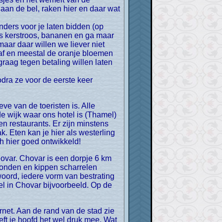
aan de bel, raken hier en daar wat
ders voor je laten bidden (op
es kerstroos, bananen en ga maar
maar daar willen we liever niet
taf en meestal de oranje bloemen
graag tegen betaling willen laten
odra ze voor de eerste keer
de wijk waar ons hotel is (Thamel)
n restaurants. Er zijn minstens
. Eten kan je hier als westerling
ch hier goed ontwikkeld!
honden en kippen scharrelen
 woord, iedere vorm van bestrating
el in Chovar bijvoorbeeld. Op de
eft je hoofd het wel druk mee. Wat