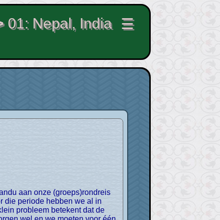
>
01: Nepal, India
☰
r die periode hebben we al in
 klein probleem betekent dat de
 morgen wel en we moeten voor één