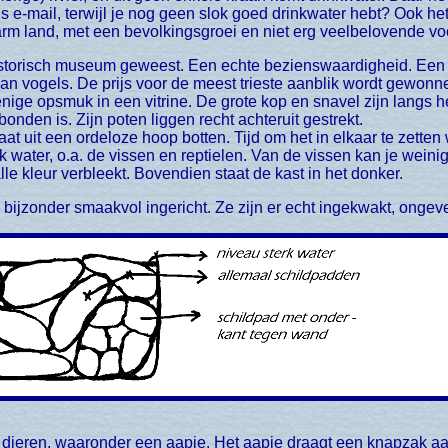
e-mail, terwijl je nog geen slok goed drinkwater hebt? Ook het v
arm land, met een bevolkingsgroei en niet erg veelbelovende voo
an vogels. De prijs voor de meest trieste aanblik wordt gewonne
nige opsmuk in een vitrine. De grote kop en snavel zijn langs he
bonden is. Zijn poten liggen recht achteruit gestrekt.
t uit een ordeloze hoop botten. Tijd om het in elkaar te zetten 
k water, o.a. de vissen en reptielen. Van de vissen kan je weinig
alle kleur verbleekt. Bovendien staat de kast in het donker.
 bijzonder smaakvol ingericht. Ze zijn er echt ingekwakt, ongev
 dieren, waaronder een aapje. Het aapje draagt een knapzak aan