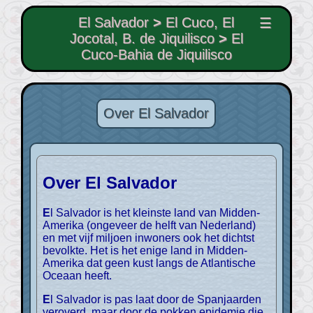
El Salvador
>
El Cuco, El
☰
Jocotal, B. de Jiquilisco
>
El
Cuco-Bahia de Jiquilisco
Over El Salvador
Over El Salvador
El Salvador is het kleinste land van Midden-
Amerika (ongeveer de helft van Nederland)
en met vijf miljoen inwoners ook het dichtst
bevolkte. Het is het enige land in Midden-
Amerika dat geen kust langs de Atlantische
Oceaan heeft.
El Salvador is pas laat door de Spanjaarden
veroverd, maar door de pokken epidemie die