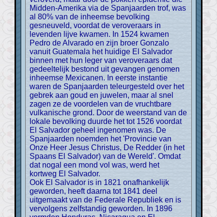
Midden-Amerika via de Spanjaarden trof, was
al 80% van de inheemse bevolking
gesneuveld, voordat de veroveraars in
levenden lijve kwamen. In 1524 kwamen
Pedro de Alvarado en zijn broer Gonzalo
vanuit Guatemala het huidige El Salvador
binnen met hun leger van veroveraars dat
gedeeltelijk bestond uit gevangen genomen
inheemse Mexicanen. In eerste instantie
waren de Spanjaarden teleurgesteld over het
gebrek aan goud en juwelen, maar al snel
zagen ze de voordelen van de vruchtbare
vulkanische grond. Door de weerstand van de
lokale bevolking duurde het tot 1526 voordat
El Salvador geheel ingenomen was. De
Spanjaarden noemden het 'Provincie van
Onze Heer Jesus Christus, De Redder (in het
Spaans El Salvador) van de Wereld'. Omdat
dat nogal een mond vol was, werd het
kortweg El Salvador.
Ook El Salvador is in 1821 onafhankelijk
geworden, heeft daarna tot 1841 deel
uitgemaakt van de Federale Republiek en is
vervolgens zelfstandig geworden. In 1896