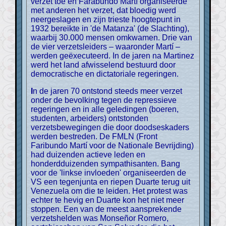
verzet toe en Farabundo Martí organiseerde
met anderen het verzet, dat bloedig werd
neergeslagen en zijn trieste hoogtepunt in
1932 bereikte in 'de Matanza' (de Slachting),
waarbij 30.000 mensen omkwamen. Drie van
de vier verzetsleiders – waaronder Martí –
werden geëxecuteerd. In de jaren na Martinez
werd het land afwisselend bestuurd door
democratische en dictatoriale regeringen.
In de jaren 70 ontstond steeds meer verzet
onder de bevolking tegen de repressieve
regeringen en in alle geledingen (boeren,
studenten, arbeiders) ontstonden
verzetsbewegingen die door doodseskaders
werden bestreden. De FMLN (Front
Faribundo Martí voor de Nationale Bevrijding)
had duizenden actieve leden en
honderdduizenden sympathisanten. Bang
voor de 'linkse invloeden' organiseerden de
VS een tegenjunta en riepen Duarte terug uit
Venezuela om die te leiden. Het protest was
echter te hevig en Duarte kon het niet meer
stoppen. Een van de meest aansprekende
verzetshelden was Monseñor Romero,