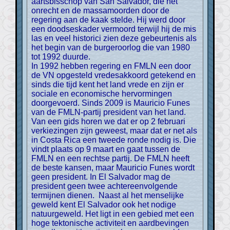
aartsbisschop van San Salvador, die het
onrecht en de massamoorden door de
regering aan de kaak stelde. Hij werd door
een doodseskader vermoord terwijl hij de mis
las en veel historici zien deze gebeurtenis als
het begin van de burgeroorlog die van 1980
tot 1992 duurde.
In 1992 hebben regering en FMLN een door
de VN opgesteld vredesakkoord getekend en
sinds die tijd kent het land vrede en zijn er
sociale en economische hervormingen
doorgevoerd. Sinds 2009 is Mauricio Funes
van de FMLN-partij president van het land.
Van een gids horen we dat er op 2 februari
verkiezingen zijn geweest, maar dat er net als
in Costa Rica een tweede ronde nodig is. Die
vindt plaats op 9 maart en gaat tussen de
FMLN en een rechtse partij. De FMLN heeft
de beste kansen, maar Mauricio Funes wordt
geen president. In El Salvador mag de
president geen twee achtereenvolgende
termijnen dienen. Naast al het menselijke
geweld kent El Salvador ook het nodige
natuurgeweld. Het ligt in een gebied met een
hoge tektonische activiteit en aardbevingen