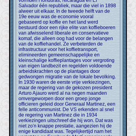
vormden Honduras, Nicaragua en El
Salvador één republiek, maar die viel in 1898
alweer uit elkaar. In de tweede helft van de
19e eeuw was de economie vooral
gebaseerd op koffie en het land werd
bestuurd door een rijke elite van koffieboeren
van afwisselend liberale en conservatieve
komaf, die alleen oog had voor de belangen
van de koffiehandel. Ze verbeterden de
infrastructuur voor het koffietransport,
elimineerden gemeenschappelijke en
kleinschalige koffieplantages voor vergroting
van eigen landbezit en regelden voldoende
arbeidskrachten op de plantages door
gedwongen migratie van de lokale bevolking.
In 1930 waren de eerste vrije verkiezingen,
maar de regering van de gekozen president
Arturo Ajauro werd al na negen maanden
omvergeworpen door een groep jonge
officieren geleid door Generaal Martinez, een
felle anticommunist. De VS erkenden al snel
de regering van Martinez die in 1934
verkiezingen uitschreef die hij won. Dat was
niet zo'n knappe prestatie, aangezien hij de
enige kandidaat was. Tegelijkertijd nam het