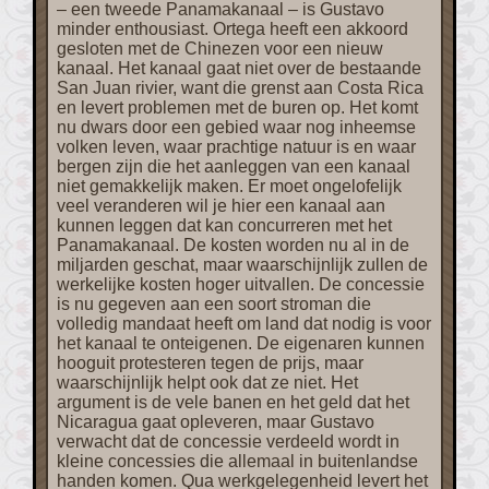
– een tweede Panamakanaal – is Gustavo
minder enthousiast. Ortega heeft een akkoord
gesloten met de Chinezen voor een nieuw
kanaal. Het kanaal gaat niet over de bestaande
San Juan rivier, want die grenst aan Costa Rica
en levert problemen met de buren op. Het komt
nu dwars door een gebied waar nog inheemse
volken leven, waar prachtige natuur is en waar
bergen zijn die het aanleggen van een kanaal
niet gemakkelijk maken. Er moet ongelofelijk
veel veranderen wil je hier een kanaal aan
kunnen leggen dat kan concurreren met het
Panamakanaal. De kosten worden nu al in de
miljarden geschat, maar waarschijnlijk zullen de
werkelijke kosten hoger uitvallen. De concessie
is nu gegeven aan een soort stroman die
volledig mandaat heeft om land dat nodig is voor
het kanaal te onteigenen. De eigenaren kunnen
hooguit protesteren tegen de prijs, maar
waarschijnlijk helpt ook dat ze niet. Het
argument is de vele banen en het geld dat het
Nicaragua gaat opleveren, maar Gustavo
verwacht dat de concessie verdeeld wordt in
kleine concessies die allemaal in buitenlandse
handen komen. Qua werkgelegenheid levert het