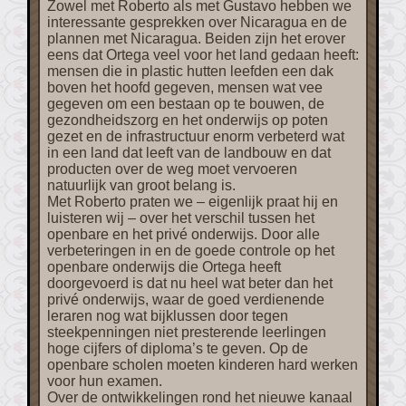
Zowel met Roberto als met Gustavo hebben we
interessante gesprekken over Nicaragua en de
plannen met Nicaragua. Beiden zijn het erover
eens dat Ortega veel voor het land gedaan heeft:
mensen die in plastic hutten leefden een dak
boven het hoofd gegeven, mensen wat vee
gegeven om een bestaan op te bouwen, de
gezondheidszorg en het onderwijs op poten
gezet en de infrastructuur enorm verbeterd wat
in een land dat leeft van de landbouw en dat
producten over de weg moet vervoeren
natuurlijk van groot belang is.
Met Roberto praten we – eigenlijk praat hij en
luisteren wij – over het verschil tussen het
openbare en het privé onderwijs. Door alle
verbeteringen in en de goede controle op het
openbare onderwijs die Ortega heeft
doorgevoerd is dat nu heel wat beter dan het
privé onderwijs, waar de goed verdienende
leraren nog wat bijklussen door tegen
steekpenningen niet presterende leerlingen
hoge cijfers of diploma’s te geven. Op de
openbare scholen moeten kinderen hard werken
voor hun examen.
Over de ontwikkelingen rond het nieuwe kanaal