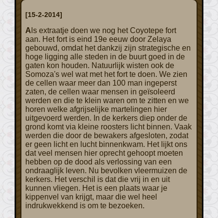
[15-2-2014]
Als extraatje doen we nog het Coyotepe fort
aan. Het fort is eind 19e eeuw door Zelaya
gebouwd, omdat het dankzij zijn strategische en
hoge ligging alle steden in de buurt goed in de
gaten kon houden. Natuurlijk wisten ook de
Somoza's wel wat met het fort te doen. We zien
de cellen waar meer dan 100 man ingeperst
zaten, de cellen waar mensen in geïsoleerd
werden en die te klein waren om te zitten en we
horen welke afgrijselijke martelingen hier
uitgevoerd werden. In de kerkers diep onder de
grond komt via kleine roosters licht binnen. Vaak
werden die door de bewakers afgesloten, zodat
er geen licht en lucht binnenkwam. Het lijkt ons
dat veel mensen hier oprecht gehoopt moeten
hebben op de dood als verlossing van een
ondraaglijk leven. Nu bevolken vleermuizen de
kerkers. Het verschil is dat die vrij in en uit
kunnen vliegen. Het is een plaats waar je
kippenvel van krijgt, maar die wel heel
indrukwekkend is om te bezoeken.