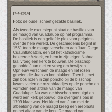
[7-4-2014]
Foto: de oude, scheef gezakte basiliek.
Als tweede excursiepunt staat de basiliek van
de maagd van Guadalupe op het programma.
De basiliek is een geliefde plek voor pelgrims
over de hele wereld. De geschiedenis begint in
1531 toen de maagd verscheen aan Juan Diego
Cuauhtlatoatzin, een tot het katholicisme
bekeerde Azteek, en hem in zijn eigen Nahuatl
taal vroeg een kerk te bouwen. De bisschop
geloofde Juan niet en vroeg om bewijzen.
Opnieuw verscheen de maagd en liet rozen
groeien die Juan zo kon plukken. Toen hij met
zijn bos rozen in zijn poncho bij de bisschop
kwam, vielen de rozenblaadjes op de poncho en
vormden een afdruk van de maagd van
Guadalupe. Nu was de bisschop overtuigd en
werd een kerk gebouwd, die overigens pas in
1709 klaar was. Het kleed van Juan met de
afbeelding van de maagd kreeg een ereplaats
op het altaar van de kerk. De maagd van