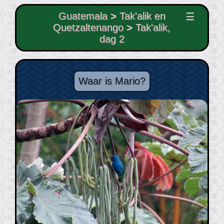
Guatemala
>
Tak'alik en
☰
Quetzaltenango
>
Tak'alik,
dag 2
Waar is Mario?