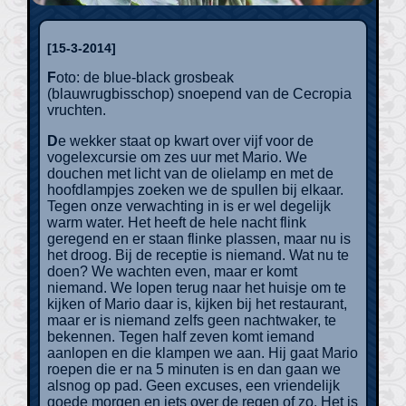
[15-3-2014]
Foto: de blue-black grosbeak
(blauwrugbisschop) snoepend van de Cecropia
vruchten.
De wekker staat op kwart over vijf voor de
vogelexcursie om zes uur met Mario. We
douchen met licht van de olielamp en met de
hoofdlampjes zoeken we de spullen bij elkaar.
Tegen onze verwachting in is er wel degelijk
warm water. Het heeft de hele nacht flink
geregend en er staan flinke plassen, maar nu is
het droog. Bij de receptie is niemand. Wat nu te
doen? We wachten even, maar er komt
niemand. We lopen terug naar het huisje om te
kijken of Mario daar is, kijken bij het restaurant,
maar er is niemand zelfs geen nachtwaker, te
bekennen. Tegen half zeven komt iemand
aanlopen en die klampen we aan. Hij gaat Mario
roepen die er na 5 minuten is en dan gaan we
alsnog op pad. Geen excuses, een vriendelijk
goede morgen en iets over de regen of zo. Het is