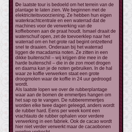
De laatste tour is bedoeld om het terrein van de
plantage te laten zien. We beginnen met de
elektriciteitsvoorziening. Ze hebben hun eigen
waterkrachtcentrale en een waterrad dat de
machines voor de verwerking van de
koffiebonen aan de praat houdt. Ismael draait de
waterschuif open, zet de toevoerklep naar het
waterrad om en het grote rad begint ontzettend
snel te draaien. Onderaan bij het waterrad
liggen de macadamia noten. Ze zitten in een
dikke buitenschil – wij krijgen drie mee in de
harde buitenschil – die in de zon moet drogen
en daarna kan je de noten gebruiken. In de hal
waar ze koffie verwerken staat een grote
droogmolen waar de koffie in 24 uur gedroogd
wordt.
Als laatste lopen we over de rubberplantage
waar aan de bomen de emmertjes hangen om
het sap op te vangen. De rubberemmertjes
worden elke twee dagen geleegd, anders wordt
de rubber hard. Eens per week komt een
vrachtauto de rubber ophalen voor verdere
verwerking in een fabriek. Ook de cacao wordt
hier niet verder verwerkt maar de cacaobonen
worden verkocht.