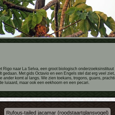
met Rigo naar La Selva, een groot biologisch onderzoeksinstituu
t gedaan. Met gids Octavio en een Engels stel dat erg veel ziet
 de ander komt al langs. We zien toekans, trogons, guans, prach
 de luiaard, maar ook een eekhoorn en een pecari.
Rufous-tailed jacamar (roodstaartglansvogel)