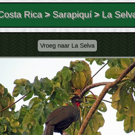
Costa Rica
>
Sarapiquí
>
La Selv
Vroeg naar La Selva