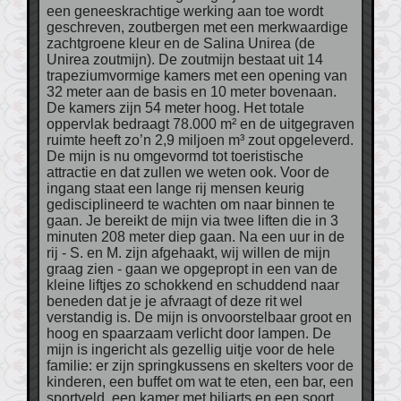
een geneeskrachtige werking aan toe wordt
geschreven, zoutbergen met een merkwaardige
zachtgroene kleur en de Salina Unirea (de
Unirea zoutmijn). De zoutmijn bestaat uit 14
trapeziumvormige kamers met een opening van
32 meter aan de basis en 10 meter bovenaan.
De kamers zijn 54 meter hoog. Het totale
oppervlak bedraagt 78.000 m² en de uitgegraven
ruimte heeft zo’n 2,9 miljoen m³ zout opgeleverd.
De mijn is nu omgevormd tot toeristische
attractie en dat zullen we weten ook. Voor de
ingang staat een lange rij mensen keurig
gedisciplineerd te wachten om naar binnen te
gaan. Je bereikt de mijn via twee liften die in 3
minuten 208 meter diep gaan. Na een uur in de
rij - S. en M. zijn afgehaakt, wij willen de mijn
graag zien - gaan we opgepropt in een van de
kleine liftjes zo schokkend en schuddend naar
beneden dat je je afvraagt of deze rit wel
verstandig is. De mijn is onvoorstelbaar groot en
hoog en spaarzaam verlicht door lampen. De
mijn is ingericht als gezellig uitje voor de hele
familie: er zijn springkussens en skelters voor de
kinderen, een buffet om wat te eten, een bar, een
sportveld, een kamer met biljarts en een soort