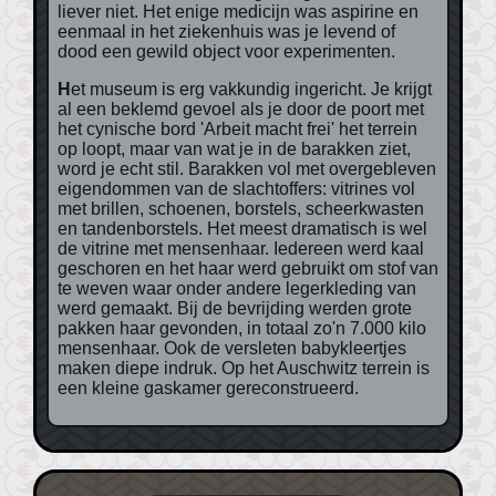
liever niet. Het enige medicijn was aspirine en
eenmaal in het ziekenhuis was je levend of
dood een gewild object voor experimenten.
Het museum is erg vakkundig ingericht. Je krijgt
al een beklemd gevoel als je door de poort met
het cynische bord 'Arbeit macht frei' het terrein
op loopt, maar van wat je in de barakken ziet,
word je echt stil. Barakken vol met overgebleven
eigendommen van de slachtoffers: vitrines vol
met brillen, schoenen, borstels, scheerkwasten
en tandenborstels. Het meest dramatisch is wel
de vitrine met mensenhaar. Iedereen werd kaal
geschoren en het haar werd gebruikt om stof van
te weven waar onder andere legerkleding van
werd gemaakt. Bij de bevrijding werden grote
pakken haar gevonden, in totaal zo'n 7.000 kilo
mensenhaar. Ook de versleten babykleertjes
maken diepe indruk. Op het Auschwitz terrein is
een kleine gaskamer gereconstrueerd.