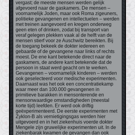
vergast; de meeste mensen werden gelijk
afgevoerd naar de gaskamers. De mensen –
voornamelijk Joden, maar ook Roma zigeuners,
politieke gevangenen en intellectuelen – werden
met treinen aangevoerd en kregen onderweg
geen eten of drinken, zodat bij transport van
veraf gelegen plekken vaak al de helft van de
mensen stierf voor ze Auschwitz bereikten. Bij
de toegang bekeek de dokter iedereen en
gebaarde of de gevangene naar links of rechts
moest. De ene kant betekende direct naar de
gaskamers, de andere kant betekende dat de
persoon in staat werd geacht om te werken.
Gevangenen – voornamelijk kinderen – werden
ook geselecteerd voor medische experimenten.
Daarnaast was het ook een concentratiekamp
waar meer dan 100.000 gevangenen in
primitieve barakken in mensonterende en
mensonwaardige omstandigheden (meestal
korte tijd) leefden. Er werd ook driftig
geëxperimenteerd. De eerste experimenten met
Zyklon-B als vernietigingsgas werden hier
uitgevoerd en in het ziekenhuis voerde dokter
Mengele zijn gruwelijke experimenten uit. In de
ziekenbarak kwamen de gevangen dan ook