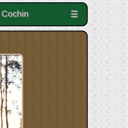
- Cochin
☰