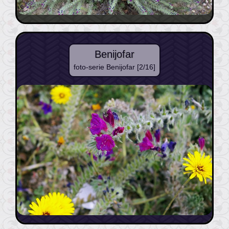
Benijofar
foto-serie Benijofar [2/16]