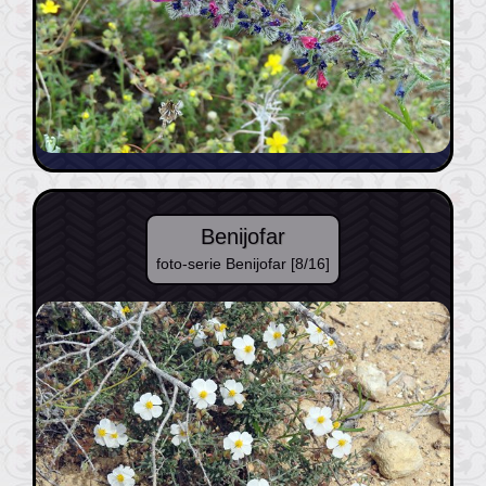
Benijofar
foto-serie Benijofar [8/16]