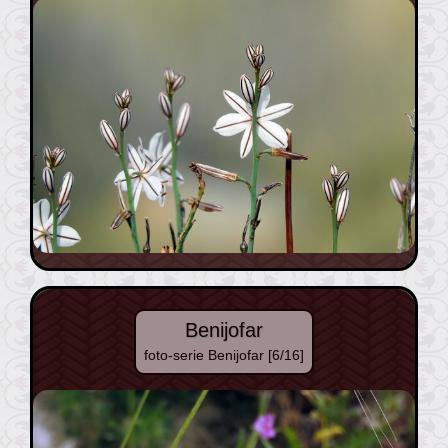
Benijofar
foto-serie Benijofar [6/16]