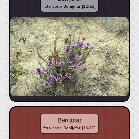
foto-serie Benijofar [12/16]
Benijofar
foto-serie Benijofar [13/16]