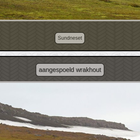
Sundneset
aangespoeld wrakhout