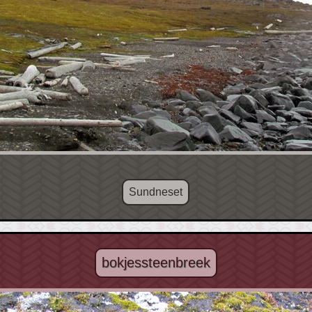
Sundneset
bokjessteenbreek