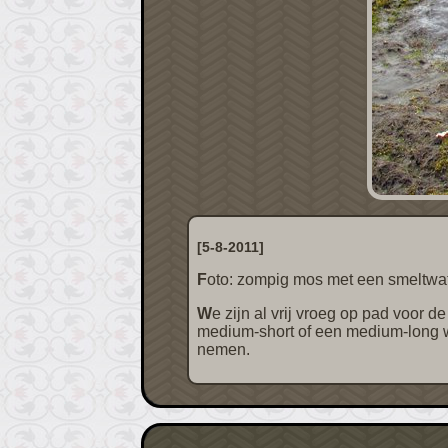
[5-8-2011]
Foto: zompig mos met een smeltwa
We zijn al vrij vroeg op pad voor de landing bij Sundneset op het kleine noordelijke eiland Barentsøya. We kunnen kiezen tussen een
medium-short of een medium-long wan
nemen.