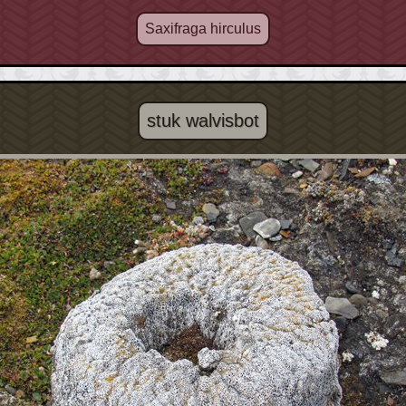
Saxifraga hirculus
stuk walvisbot