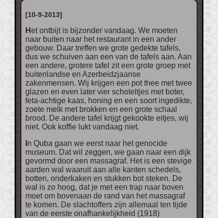
[10-9-2013]
Het ontbijt is bijzonder vandaag. We moeten
naar buiten naar het restaurant in een ander
gebouw. Daar treffen we grote gedekte tafels,
dus we schuiven aan een van de tafels aan. Aan
een andere, grotere tafel zit een grote groep met
buitenlandse en Azerbeidzjaanse
zakenmensen. Wij krijgen een pot thee met twee
glazen en even later vier schoteltjes met boter,
feta-achtige kaas, honing en een soort ingedikte,
zoete melk met brokken en een grote schaal
brood. De andere tafel krijgt gekookte eitjes, wij
niet. Ook koffie lukt vandaag niet.
In Quba gaan we eerst naar het genocide
museum. Dat wil zeggen, we gaan naar een dijk
gevormd door een massagraf. Het is een stevige
aarden wal waaruit aan alle kanten schedels,
botten, onderkaken en stukken bot steken. De
wal is zo hoog, dat je met een trap naar boven
moet om bovenaan de rand van het massagraf
te komen. De slachtoffers zijn allemaal ten tijde
van de eerste onafhankelijkheid (1918)