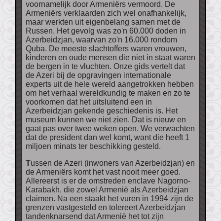
voornamelijk door Armeniërs vermoord. De
Armeniërs verklaarden zich wel onafhankelijk,
maar werkten uit eigenbelang samen met de
Russen. Het gevolg was zo'n 60.000 doden in
Azerbeidzjan, waarvan zo'n 16.000 rondom
Quba. De meeste slachtoffers waren vrouwen,
kinderen en oude mensen die niet in staat waren
de bergen in te vluchten. Onze gids vertelt dat
de Azeri bij de opgravingen internationale
experts uit de hele wereld aangetrokken hebben
om het verhaal wereldkundig te maken en zo te
voorkomen dat het uitsluitend een in
Azerbeidzjan gekende geschiedenis is. Het
museum kunnen we niet zien. Dat is nieuw en
gaat pas over twee weken open. We verwachten
dat de president dan wel komt, want die heeft 1
miljoen minats ter beschikking gesteld.
Tussen de Azeri (inwoners van Azerbeidzjan) en
de Armeniërs komt het vast nooit meer goed.
Allereerst is er de omstreden enclave Nagorno-
Karabakh, die zowel Armenië als Azerbeidzjan
claimen. Na een staakt het vuren in 1994 zijn de
grenzen vastgesteld en tolereert Azerbeidzjan
tandenknarsend dat Armenië het tot zijn