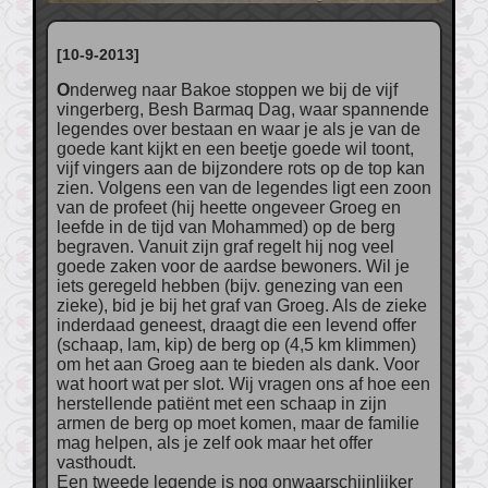
[10-9-2013]
Onderweg naar Bakoe stoppen we bij de vijf
vingerberg, Besh Barmaq Dag, waar spannende
legendes over bestaan en waar je als je van de
goede kant kijkt en een beetje goede wil toont,
vijf vingers aan de bijzondere rots op de top kan
zien. Volgens een van de legendes ligt een zoon
van de profeet (hij heette ongeveer Groeg en
leefde in de tijd van Mohammed) op de berg
begraven. Vanuit zijn graf regelt hij nog veel
goede zaken voor de aardse bewoners. Wil je
iets geregeld hebben (bijv. genezing van een
zieke), bid je bij het graf van Groeg. Als de zieke
inderdaad geneest, draagt die een levend offer
(schaap, lam, kip) de berg op (4,5 km klimmen)
om het aan Groeg aan te bieden als dank. Voor
wat hoort wat per slot. Wij vragen ons af hoe een
herstellende patiënt met een schaap in zijn
armen de berg op moet komen, maar de familie
mag helpen, als je zelf ook maar het offer
vasthoudt.
Een tweede legende is nog onwaarschijnlijker