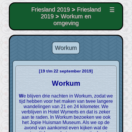
Friesland 2019
>
Friesland
☰
2019
>
Workum en
omgeving
Workum
[19 t/m 22 september 2019]
Workum
We blijven drie nachten in Workum, zodat we
tijd hebben voor het maken van twee langere
wandelingen van 21 en 24 kilometer. We
verblijven in Hotel Wymerts en dat is zeker
aan te raden. In Workum bezoeken we ook
het Jopie Huisman Museum. Als we op de
avond van aankomst even kijken wat de