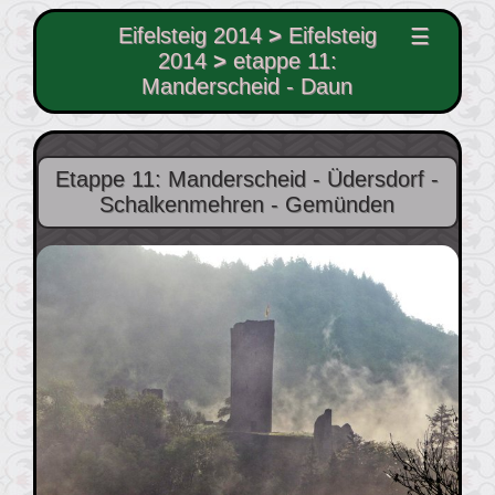
Eifelsteig 2014
>
Eifelsteig
☰
2014
>
etappe 11:
Manderscheid - Daun
Etappe 11: Manderscheid - Üdersdorf -
Schalkenmehren - Gemünden