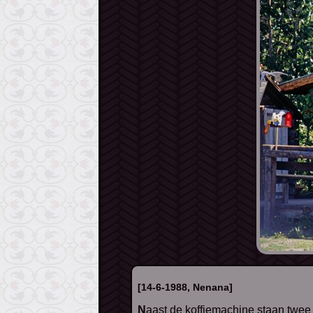
[14-6-1988, Nenana]
Naast de koffiemachine staan twee 