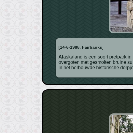
[14-6-1988, Fairbanks]
Alaskaland is een soort pretpark in Fairbanks. 's Avonds nemen we deel aan de enorme openlucht barbecue: prima zalm maar helaas
overgoten met gesmolten bruine sui
In het herbouwde historische dorpj