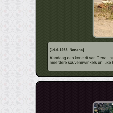
[14-6-1988, Nenana]
Vandaag een korte rit van Denali naar Fairbanks. In Nenana (foto) houden we een koffiestop. Het is een echte toeristenplaats met
meerdere souvenirwinkels en luxe k